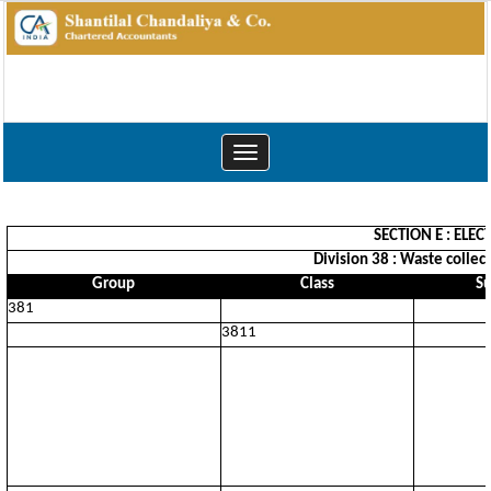
Toggle
navigation
SECTION E : ELE
Division 38 : Waste collec
Group
Class
Su
381
3811